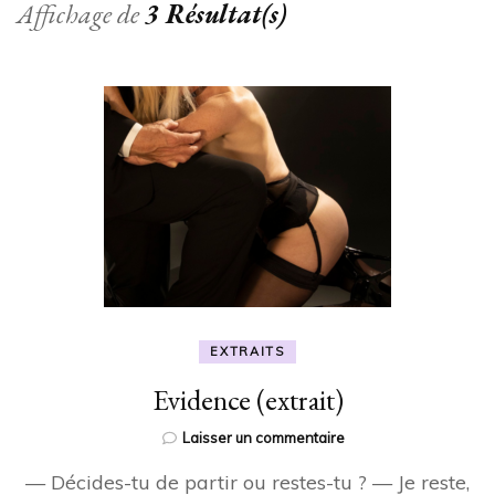
Affichage de
3 Résultat(s)
EXTRAITS
Evidence (extrait)
sur
Laisser un commentaire
Evidence
— Décides-tu de partir ou restes-tu ? — Je reste,
(extrait)