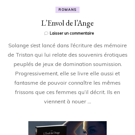
ROMANS
L’Envol de l’Ange
sur
Laisser un commentaire
L’Envol
Solange s’est lancé dans l’écriture des mémoire
de
l’Ange
de Tristan qui lui relate des souvenirs érotiques
peuplés de jeux de domination soumission.
Progressivement, elle se livre elle aussi et
fantasme de pouvoir connaître les mêmes
frissons que ces femmes qu’il décrit. Ils en
viennent à nouer …