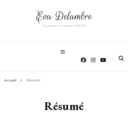
Eva Delambre
Soumise et auteure BDSM
Accueil
Résumé
Résumé