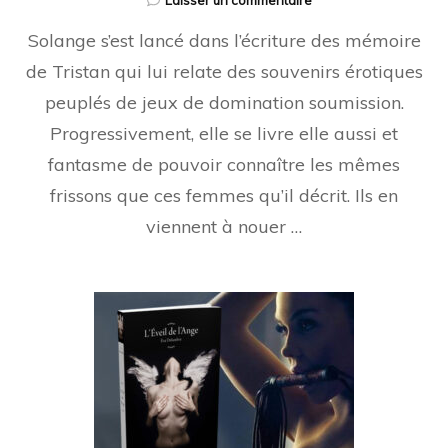
Laisser un commentaire
L’Envol
Solange s’est lancé dans l’écriture des mémoire
de
l’Ange
de Tristan qui lui relate des souvenirs érotiques
peuplés de jeux de domination soumission.
Progressivement, elle se livre elle aussi et
fantasme de pouvoir connaître les mêmes
frissons que ces femmes qu’il décrit. Ils en
viennent à nouer …