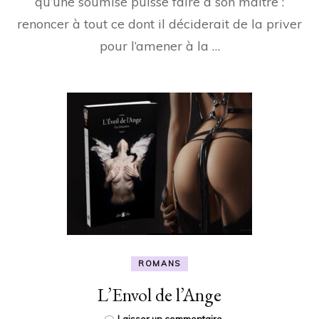
qu’une soumise puisse faire à son maître :
renoncer à tout ce dont il déciderait de la priver
pour l’amener à la …
ROMANS
L’Envol de l’Ange
sur