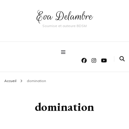
Eva Delambre
Soumise et auteure BDSM
Accueil
domination
domination