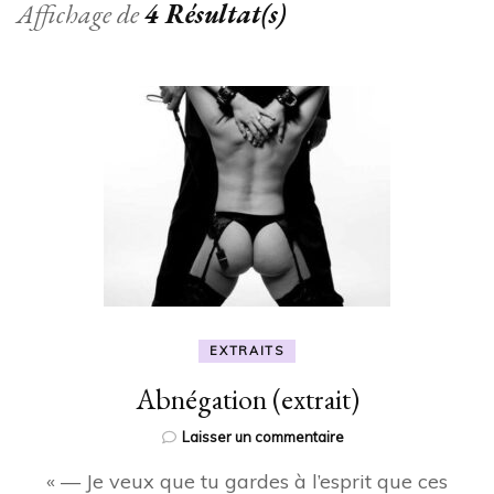
Affichage de
4 Résultat(s)
EXTRAITS
Abnégation (extrait)
sur
Laisser un commentaire
Abnégation
« — Je veux que tu gardes à l’esprit que ces
(extrait)