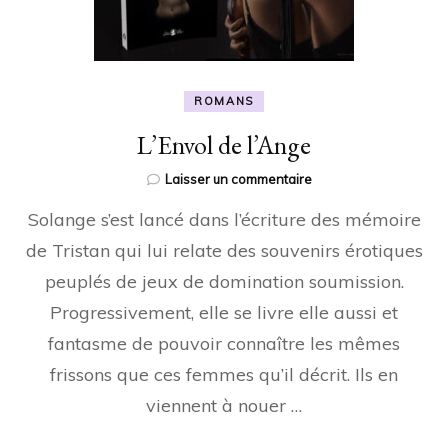
ROMANS
L’Envol de l’Ange
sur
Laisser un commentaire
L’Envol
Solange s’est lancé dans l’écriture des mémoire
de
l’Ange
de Tristan qui lui relate des souvenirs érotiques
peuplés de jeux de domination soumission.
Progressivement, elle se livre elle aussi et
fantasme de pouvoir connaître les mêmes
frissons que ces femmes qu’il décrit. Ils en
viennent à nouer …