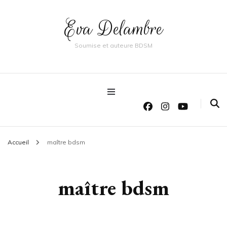
Eva Delambre
Soumise et auteure BDSM
Accueil
maître bdsm
maître bdsm