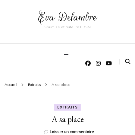
Eva Delambre
Soumise et auteure BDSM
Accueil
Extraits
A sa place
EXTRAITS
A sa place
sur
Laisser un commentaire