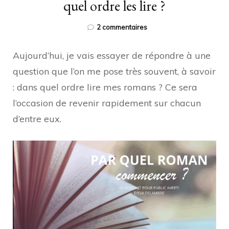
quel ordre les lire ?
sur
2 commentaires
Par
quel
Aujourd’hui, je vais essayer de répondre à une
livre
commencer
question que l’on me pose très souvent, à savoir
?
: dans quel ordre lire mes romans ? Ce sera
Dans
quel
l’occasion de revenir rapidement sur chacun
ordre
d’entre eux.
les
lire
?