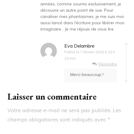
années, comme soumis exclusivement, je
découvre un autre point de vue. Pour
canaliser mes phantasmes, je me suis moi
aussi lancé dans l’écriture pour libérer mon
imaginaire . Je me réjouis de vous lire .
Eva Delambre
Publié le
7 février 2026 à 20 h
10 min
Répondre
Merci beaucoup !
Laisser un commentaire
Votre adresse e-mail ne sera pas publiée.
Les
champs obligatoires sont indiqués avec
*