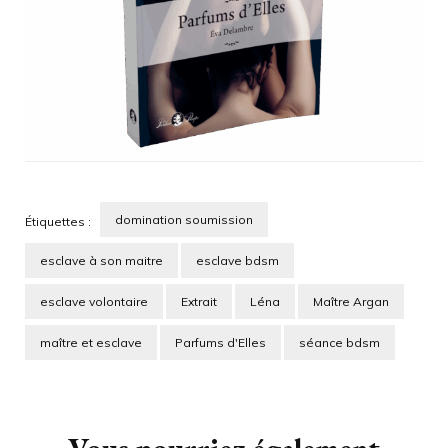
domination soumission
Étiquettes :
esclave à son maitre
esclave bdsm
esclave volontaire
Extrait
Léna
Maître Argan
maître et esclave
Parfums d'Elles
séance bdsm
Navigation
d'article