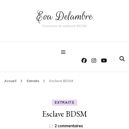
Eva Delambre
Soumise et auteure BDSM
Accueil
Extraits
Esclave BDSM
EXTRAITS
Esclave BDSM
sur
2 commentaires