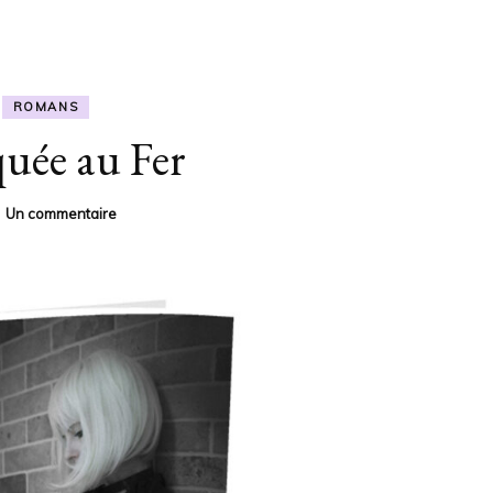
ROMANS
uée au Fer
sur
Un commentaire
Marquée
au
Fer