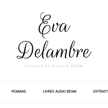
Eva
Delambre
Soumise et auteure BDSM
ROMANS
LIVRES AUDIO BDSM
EXTRAIT