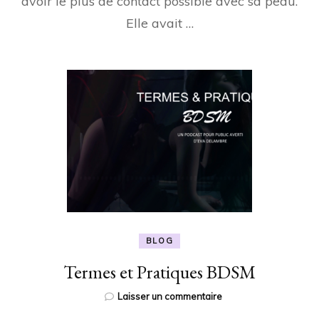
avoir le plus de contact possible avec sa peau.
Elle avait …
BLOG
Termes et Pratiques BDSM
sur
Laisser un commentaire
Termes