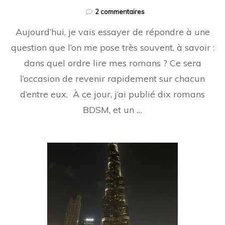
sur
2 commentaires
Par
Aujourd’hui, je vais essayer de répondre à une
quel
livre
question que l’on me pose très souvent, à savoir :
commencer
dans quel ordre lire mes romans ? Ce sera
?
Dans
l’occasion de revenir rapidement sur chacun
quel
ordre
d’entre eux. À ce jour, j’ai publié dix romans
les
BDSM, et un …
lire
?